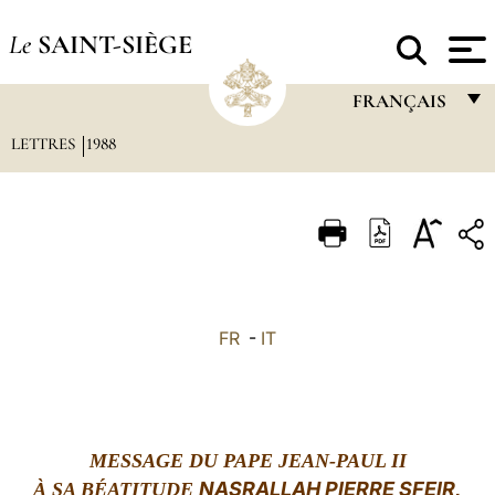
Le
SAINT-SIÈGE
FRANÇAIS
LETTRES
1988
FRANÇAIS
ENGLISH
ITALIANO
PORTUGUÊS
ESPAÑOL
FR
-
IT
DEUTSCH
POLSKI
العربيّة
MESSAGE DU PAPE JEAN-PAUL II
NASRALLAH PIERRE SFEIR,
À SA
BÉATITUDE
中文