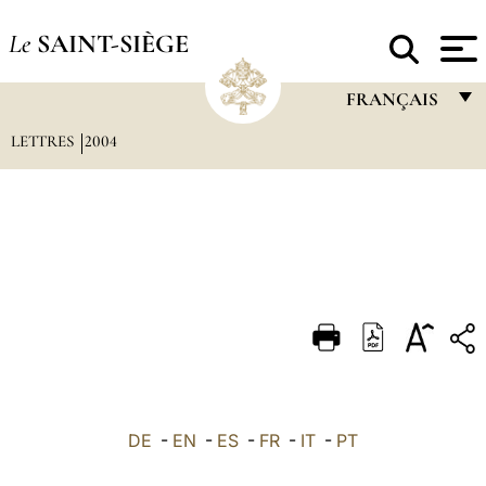
Le
SAINT-SIÈGE
FRANÇAIS
LETTRES
2004
FRANÇAIS
ENGLISH
ITALIANO
PORTUGUÊS
ESPAÑOL
DEUTSCH
POLSKI
العربيّة
DE
-
EN
-
ES
-
FR
-
IT
-
PT
中文