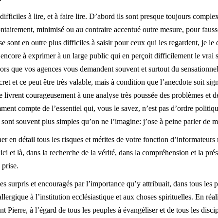
fficiles à lire, et à faire lire. D’abord ils sont presque toujours complex
ntairement, minimisé ou au contraire accentué outre mesure, pour fausser
se sont en outre plus difficiles à saisir pour ceux qui les regardent, je le
 encore à exprimer à un large public qui en perçoit difficilement le vrai s
 alors que vos agences vous demandent souvent et surtout du sensationnel.
et et ce peut être très valable, mais à condition que l’anecdote soit sign
 se livrent courageusement à une analyse très poussée des problèmes et 
ment compte de l’essentiel qui, vous le savez, n’est pas d’ordre politiqu
s sont souvent plus simples qu’on ne l’imagine: j’ose à peine parler de m
r en détail tous les risques et mérites de votre fonction d’informateurs
ici et là, dans la recherche de la vérité, dans la compréhension et la pré
 prise.
 surpris et encouragés par l’importance qu’y attribuait, dans tous les p
lergique à l’institution ecclésiastique et aux choses spirituelles. En réal
nt Pierre, à l’égard de tous les peuples à évangéliser et de tous les disc