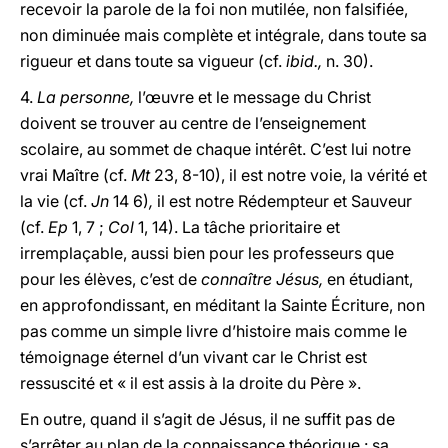
recevoir la parole de la foi non mutilée, non falsifiée,
non diminuée mais complète et intégrale, dans toute sa
rigueur et dans toute sa vigueur (cf.
ibid.,
n. 30).
4.
La personne,
l’œuvre et le message du Christ
doivent se trouver au centre de l’enseignement
scolaire, au sommet de chaque intérêt. C’est lui notre
vrai Maître (cf.
Mt
23, 8-10), il est notre voie, la vérité et
la vie (cf.
Jn
14 6)
,
il est notre Rédempteur et Sauveur
(cf.
Ep
1, 7 ;
Col
1, 14). La tâche prioritaire et
irremplaçable, aussi bien pour les professeurs que
pour les élèves, c’est de
connaître Jésus,
en étudiant,
en approfondissant, en méditant la Sainte Écriture, non
pas comme un simple livre d’histoire mais comme le
témoignage éternel d’un vivant car le Christ est
ressuscité et « il est assis à la droite du Père ».
En outre, quand il s’agit de Jésus, il ne suffit pas de
s’arrêter au plan de la connaissance théorique : sa