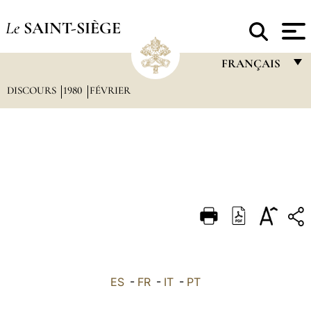
Le
SAINT-SIÈGE
FRANÇAIS
DISCOURS
1980
FÉVRIER
FRANÇAIS
ENGLISH
ITALIANO
PORTUGUÊS
ESPAÑOL
DEUTSCH
POLSKI
العربيّة
ES
-
FR
-
IT
-
PT
中文