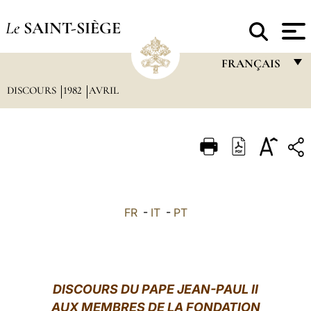
Le
SAINT-SIÈGE
FRANÇAIS
DISCOURS
1982
AVRIL
FRANÇAIS
ENGLISH
ITALIANO
PORTUGUÊS
ESPAÑOL
FR
-
IT
-
PT
DEUTSCH
POLSKI
العربيّة
DISCOURS DU PAPE JEAN-PAUL II
AUX MEMBRES DE LA FONDATION
中文