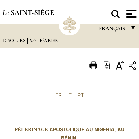
Le
SAINT-SIÈGE
FRANÇAIS
DISCOURS
1982
FÉVRIER
FRANÇAIS
ENGLISH
ITALIANO
PORTUGUÊS
ESPAÑOL
FR
-
IT
-
PT
DEUTSCH
POLSKI
العربيّة
P
APOSTOLIQUE AU NIGERIA, AU
ÈLERINAGE
中文
BÉNIN,