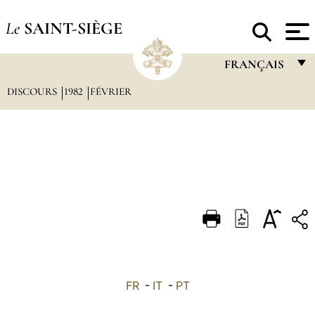
Le
SAINT-SIÈGE
FRANÇAIS
DISCOURS
1982
FÉVRIER
FRANÇAIS
ENGLISH
ITALIANO
PORTUGUÊS
ESPAÑOL
DEUTSCH
POLSKI
العربيّة
FR
-
IT
-
PT
中文