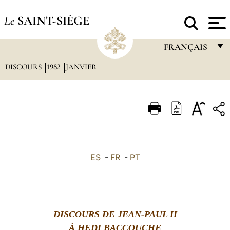
Le
SAINT-SIÈGE
FRANÇAIS
DISCOURS
1982
JANVIER
FRANÇAIS
ENGLISH
ITALIANO
PORTUGUÊS
ESPAÑOL
ES
-
FR
-
PT
DEUTSCH
POLSKI
العربيّة
DISCOURS DE JEAN-PAUL II
中文
À HEDI BACCOUCHE