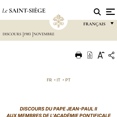
Le
SAINT-SIÈGE
FRANÇAIS
DISCOURS
1983
NOVEMBRE
FRANÇAIS
ENGLISH
ITALIANO
PORTUGUÊS
ESPAÑOL
FR
-
IT
-
PT
DEUTSCH
POLSKI
العربيّة
DISCOURS DU PAPE JEAN-PAUL II
AUX MEMBRES DE L'ACADÉMIE PONTIFICALE
中文