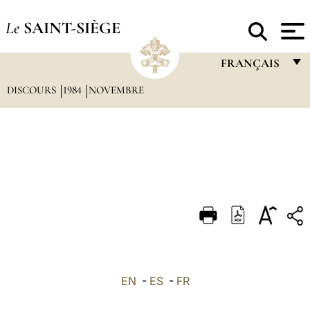
Le
SAINT-SIÈGE
FRANÇAIS
DISCOURS
1984
NOVEMBRE
FRANÇAIS
ENGLISH
ITALIANO
PORTUGUÊS
ESPAÑOL
DEUTSCH
POLSKI
العربيّة
EN
-
ES
-
FR
中文