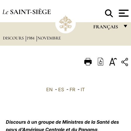
Le
SAINT-SIÈGE
FRANÇAIS
DISCOURS
1984
NOVEMBRE
FRANÇAIS
ENGLISH
ITALIANO
PORTUGUÊS
ESPAÑOL
EN
-
ES
-
FR
-
IT
DEUTSCH
POLSKI
العربيّة
Discours à un groupe de Ministres de la Santé des
pays d’Amérique Centrale et du Panama,
中文