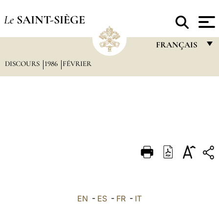
Le
SAINT-SIÈGE
FRANÇAIS
DISCOURS
1986
FÉVRIER
FRANÇAIS
ENGLISH
ITALIANO
PORTUGUÊS
ESPAÑOL
DEUTSCH
POLSKI
العربيّة
EN
-
ES
-
FR
-
IT
中文