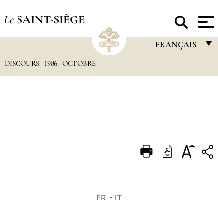
Le
SAINT-SIÈGE
FRANÇAIS
DISCOURS
1986
OCTOBRE
FRANÇAIS
ENGLISH
ITALIANO
PORTUGUÊS
ESPAÑOL
DEUTSCH
POLSKI
العربيّة
FR
-
IT
中文