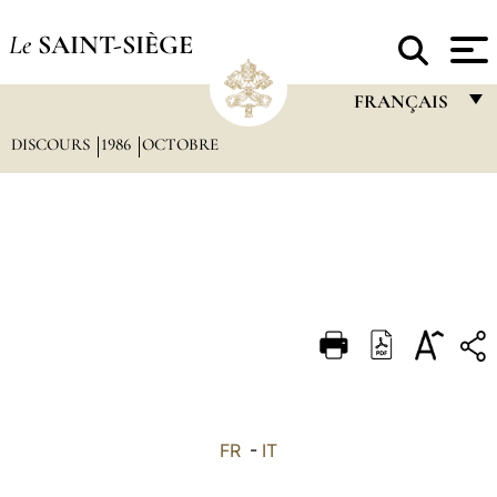
Le
SAINT-SIÈGE
FRANÇAIS
DISCOURS
1986
OCTOBRE
FRANÇAIS
ENGLISH
ITALIANO
PORTUGUÊS
ESPAÑOL
DEUTSCH
POLSKI
العربيّة
FR
-
IT
中文