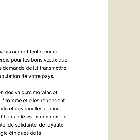
العربيّة
中文
LATINE
qui vous accréditent comme
ercie pour les bons vœux que
 demande de lui transmettre
opulation de votre pays.
on des valeurs morales et
e l'homme et elles répondent
vidu et des familles comme
l'humanité est intimement lié
é, de solidarité, de loyauté,
ngle éthiques de la