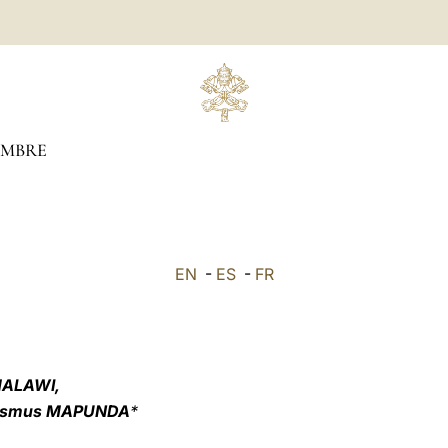
MBRE
EN
-
ES
-
FR
MALAWI,
Erasmus MAPUNDA
*