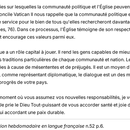
ies sur lesquelles la communauté politique et l'Église peuven
oncile Vatican II nous rappelle que la communauté politique e
 service pour le bien de tous qu'elles rechercheront davanta
, 76). Dans ce processus, l'Église témoigne de son respect po
et encourage ces valeurs parmi eux.
e a un rôle capital à jouer. Il rend les gens capables de mieux
es traditions particulières de chaque communauté et nation. L
es à cause de mésententes et de préjugés. Il est un moyen d
e, comme représentant diplomatique, le dialogue est un des 
progrès de votre pays.
oment où vous assumez vos nouvelles responsabilités, je vo
e prie le Dieu Tout-puissant de vous accorder santé et joie da
lui accordant une paix durable.
tion hebdomadaire en langue française
n.52 p.6.