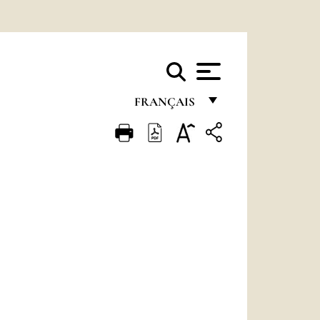
FRANÇAIS
FRANÇAIS
ENGLISH
ITALIANO
PORTUGUÊS
ESPAÑOL
DEUTSCH
POLSKI