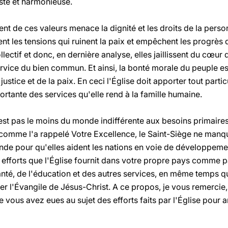
uste et harmonieuse.
ment de ces valeurs menace la dignité et les droits de la pers
vent les tensions qui ruinent la paix et empêchent les progrès 
llectif et donc, en dernière analyse, elles jaillissent du cœur
rvice du bien commun. Et ainsi, la bonté morale du peuple es
stice et de la paix. En ceci l'Église doit apporter tout parti
ortante des services qu'elle rend à la famille humaine.
est pas le moins du monde indifférente aux besoins primair
comme l'a rappelé Votre Excellence, le Saint-Siège ne manqu
nde pour qu'elles aident les nations en voie de développemen
 efforts que l'Église fournit dans votre propre pays comme p
anté, de l'éducation et des autres services, en même temps q
mer l'Évangile de Jésus-Christ. A ce propos, je vous remerci
 vous avez eues au sujet des efforts faits par l'Église pour am