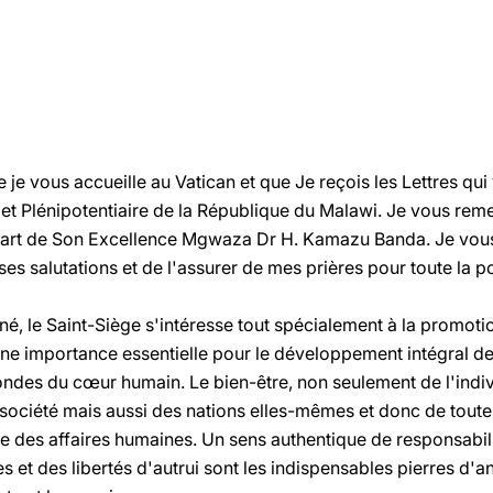
ue je vous accueille au Vatican et que Je reçois les Lettres 
t Plénipotentiaire de la République du Malawi. Je vous rem
part de Son Excellence Mgwaza Dr H. Kamazu Banda. Je vous
es salutations et de l'assurer de mes prières pour toute la p
é, le Saint-Siège s'intéresse tout spécialement à la promoti
 une importance essentielle pour le développement intégral d
fondes du cœur humain. Le bien-être, non seulement de l'indi
société mais aussi des nations elles-mêmes et donc de toute 
te des affaires humaines. Un sens authentique de responsabilit
s et des libertés d'autrui sont les indispensables pierres d'a