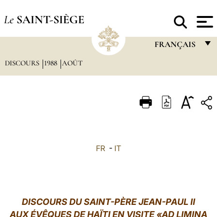
Le
SAINT-SIÈGE
FRANÇAIS
DISCOURS
1988
AOÛT
FRANÇAIS
ENGLISH
ITALIANO
PORTUGUÊS
ESPAÑOL
FR
-
IT
DEUTSCH
POLSKI
العربيّة
DISCOURS DU SAINT-PÈRE JEAN-PAUL II
AUX ÉVÊQUES DE HAÏTI EN VISITE «AD LIMINA
中文