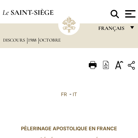
Le
SAINT-SIÈGE
FRANÇAIS
DISCOURS
1988
OCTOBRE
FRANÇAIS
ENGLISH
ITALIANO
PORTUGUÊS
ESPAÑOL
FR
-
IT
DEUTSCH
POLSKI
العربيّة
PÈLERINAGE APOSTOLIQUE EN FRANCE
中文