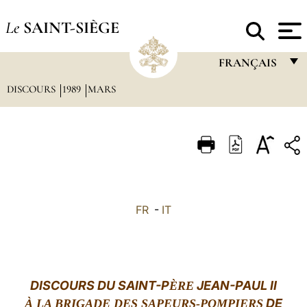
Le
SAINT-SIÈGE
FRANÇAIS
DISCOURS
1989
MARS
FRANÇAIS
ENGLISH
ITALIANO
PORTUGUÊS
ESPAÑOL
FR
-
IT
DEUTSCH
POLSKI
العربيّة
DISCOURS DU SAINT-P
JEAN-PAUL II
ÈRE
DE
À LA BRIGADE DES SAPEURS-POMPIERS
中文