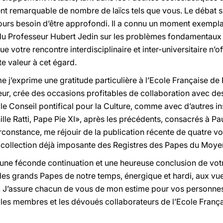
nt remarquable de nombre de laïcs tels que vous. Le débat s
oujours besoin d’être approfondi. Il a connu un moment exempl
u Professeur Hubert Jedin sur les problèmes fondamentaux d
ue votre rencontre interdisciplinaire et inter-universitaire n’o
e valeur à cet égard.
 j’exprime une gratitude particulière à l’Ecole Française de 
eur, crée des occasions profitables de collaboration avec des
le Conseil pontifical pour la Culture, comme avec d’autres inst
ille Ratti, Pape Pie XI», après les précédents, consacrés à Paul
irconstance, me réjouir de la publication récente de quatre vo
 la collection déjà imposante des Registres des Papes du Moy
 une féconde continuation et une heureuse conclusion de votr
 des grands Papes de notre temps, énergique et hardi, aux vu
. J’assure chacun de vous de mon estime pour vos personnes 
 les membres et les dévoués collaborateurs de l’Ecole França