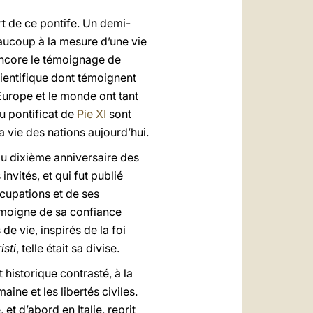
ort de ce pontife. Un demi-
beaucoup à la mesure d’une vie
encore le témoignage de
cientifique dont témoignent
l’Europe et le monde ont tant
u pontificat de
Pie XI
sont
a vie des nations aujourd’hui.
e du dixième anniversaire des
nvités, et qui fut publié
cupations et de ses
témoigne de sa confiance
e vie, inspirés de la foi
isti
, telle était sa divise.
 historique contrasté, à la
ine et les libertés civiles.
 et d’abord en Italie, reprit