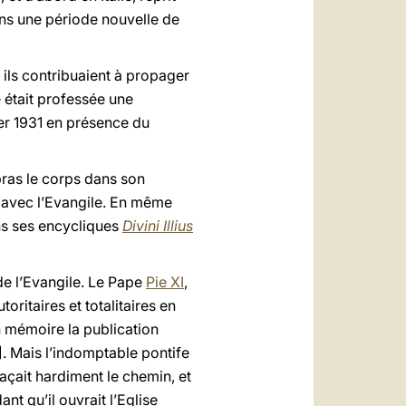
ns une période nouvelle de
ils contribuaient à propager
 était professée une
ier 1931 en présence du
bras le corps dans son
té avec l’Evangile. En même
ans ses encycliques
Divini Illius
de l’Evangile. Le Pape
Pie XI
,
oritaires et totalitaires en
 mémoire la publication
]. Mais l’indomptable pontife
traçait hardiment le chemin, et
t qu’il ouvrait l’Eglise