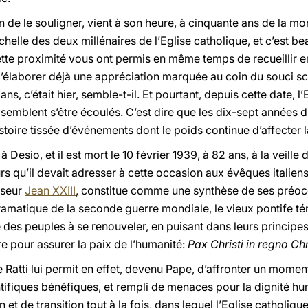
soin de le souligner, vient à son heure, à cinquante ans de la m
l’échelle des deux millénaires de l’Eglise catholique, et c’est 
ette proximité vous ont permis en même temps de recueillir 
 d’élaborer déjà une appréciation marquée au coin du souci s
ns, c’était hier, semble-t-il. Et pourtant, depuis cette date, 
semblent s’être écoulés. C’est dire que les dix-sept années d
istoire tissée d’événements dont le poids continue d’affecter l
à Desio, et il est mort le 10 février 1939, à 82 ans, à la veill
 qu’il devait adresser à cette occasion aux évêques italiens i
sseur
Jean XXIII
, constitue comme une synthèse de ses préoc
 dramatique de la seconde guerre mondiale, le vieux pontife 
 des peuples à se renouveler, en puisant dans leurs principes d
re pour assurer la paix de l’humanité:
Pax Christi in regno Chr
e Ratti lui permit en effet, devenu Pape, d’affronter un moment
tifiques bénéfiques, et rempli de menaces pour la dignité huma
t de transition tout à la fois, dans lequel l’Eglise catholique,