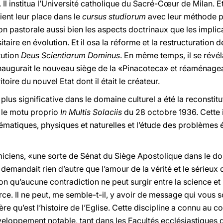
Il institua l’Université catholique du Sacré-Cœur de Milan. E
ient leur place dans le
cursus studiorum
avec leur méthode pr
ion pastorale aussi bien les aspects doctrinaux que les implic
aire en évolution. Et il osa la réforme et la restructuration 
tution
Deus Scientiarum Dominus
. En même temps, il se révél
 inaugurait le nouveau siège de la «Pinacoteca» et réaménagea
toire du nouvel Etat dont il était le créateur.
plus significative dans le domaine culturel a été la reconstit
r le motu proprio
In Multis Solaciis
du 28 octobre 1936. Cette i
hématiques, physiques et naturelles et l’étude des problèmes
iciens, «une sorte de Sénat du Siège Apostolique dans le d
demandait rien d’autre que l’amour de la vérité et le sérieux
on qu’aucune contradiction ne peut surgir entre la science et 
. Il ne peut, me semble-t-il, y avoir de message qui vous so
lière qu’est l’histoire de l’Eglise. Cette discipline a connu au 
veloppement notable, tant dans les Facultés ecclésiastiques