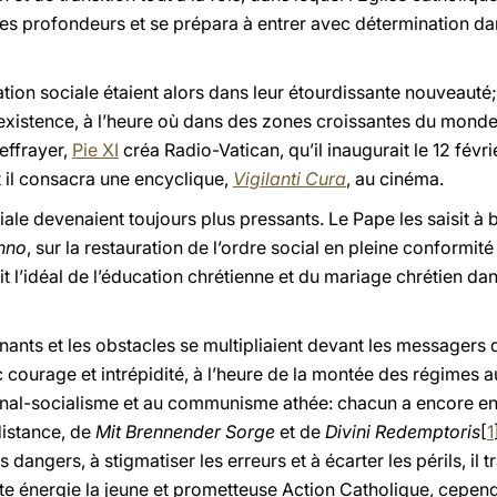
s profondeurs et se prépara à entrer avec détermination da
on sociale étaient alors dans leur étourdissante nouveauté; 
existence, à l’heure où dans des zones croissantes du monde
 effrayer,
Pie XI
créa Radio-Vatican, qu’il inaugurait le 12 févr
 il consacra une encyclique,
Vigilanti Cura
, au cinéma.
ale devenaient toujours plus pressants. Le Pape les saisit à 
nno
, sur la restauration de l’ordre social en pleine conformi
ait l’idéal de l’éducation chrétienne et du mariage chrétien d
ants et les obstacles se multipliaient devant les messagers 
c courage et intrépidité, à l’heure de la montée des régimes aut
onal-socialisme et au communisme athée: chacun a encore en
distance, de
Mit Brennender Sorge
et de
Divini Redemptoris
[
1
es dangers, à stigmatiser les erreurs et à écarter les périls, il 
te énergie la jeune et prometteuse Action Catholique, cependan