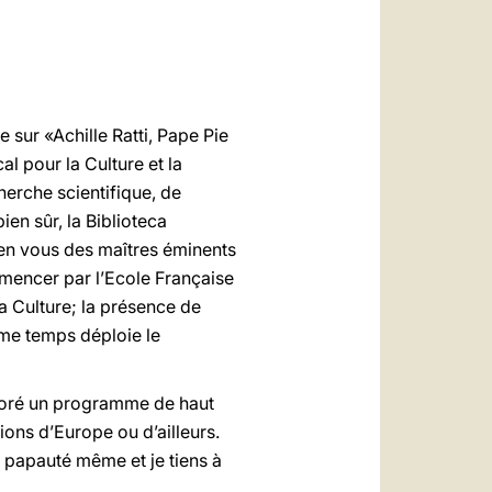
العربيّة
中文
LATINE
e sur «Achille Ratti, Pape Pie
l pour la Culture et la
cherche scientifique, de
ien sûr, la Biblioteca
e en vous des maîtres éminents
mmencer par l’Ecole Française
a Culture; la présence de
ême temps déploie le
boré un programme de haut
tions d’Europe ou d’ailleurs.
 papauté même et je tiens à