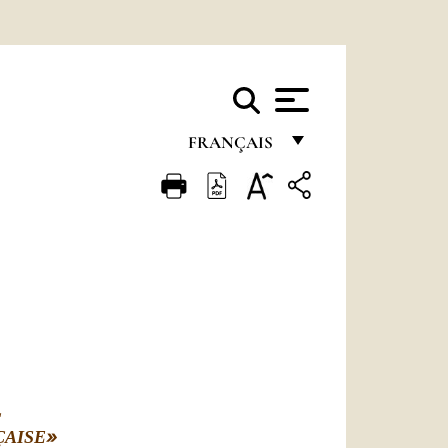
FRANÇAIS
FRANÇAIS
ENGLISH
ITALIANO
PORTUGUÊS
ESPAÑOL
DEUTSCH
L
POLSKI
»
ÇAISE