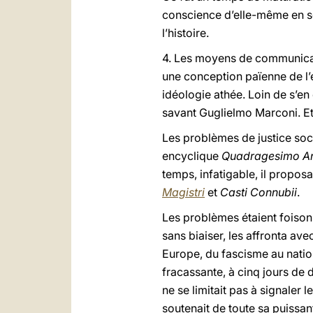
conscience d’elle-même en se
l’histoire.
4. Les moyens de communicati
une conception païenne de l’
idéologie athée. Loin de s’en
savant Guglielmo Marconi. Et
Les problèmes de justice soci
encyclique
Quadragesimo A
temps, infatigable, il propos
Magistri
et
Casti Connubii
.
Les problèmes étaient foisonn
sans biaiser, les affronta ave
Europe, du fascisme au nati
fracassante, à cinq jours de 
ne se limitait pas à signaler l
soutenait de toute sa puissan