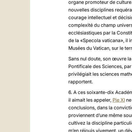
organe promoteur de culture. 
nouvelles disciplines requéra
courage intellectuel et décis
complexité du champ universit
ecclésiastiques par la Consti
de la «Specola vaticana», il
Musées du Vatican, sur le terri
Sans nul doute, son œuvre la 
Pontificale des Sciences, pa
privilégiait les sciences mat
rapportent.
6. A ces soixante-dix Académ
il aimait les appeler,
Pie XI
ne 
conclusions, dans la convicti
proviennent d’une même source
cultivez la discipline particu
m’en réjouis vivement, un dé