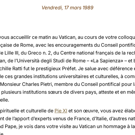
Vendredi, 17 mars 1989
vous accueillir ce matin au Vatican, au cours de votre colloqu
nçaise de Rome, avec les encouragements du Conseil pontifica
e Lille III, du Greco n. 2, du Centre national français de la re
lan, de l’Università degli Studi de Rome – «La Sapienza» – et b
ille Ratti fut le prestigieux Préfet. Je salue avec déférenc
 ces grandes institutions universitaires et culturelles, à co
Monsieur Charles Pietri, membre du Conseil pontifical pour l
 plusieurs institutions sœurs de divers pays, atteste et en m
elle.
irituelle et culturelle de
Pie XI
et son œuvre, vous avez éla
nt de l’apport d’experts venus de France, d’Italie, d’autres na
d Pape, je vois dans votre visite au Vatican un hommage à la
e.