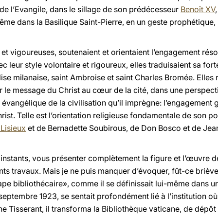
n de l’Evangile, dans le sillage de son prédécesseur
Benoît XV
-même dans la Basilique Saint-Pierre, en un geste prophétique
 et vigoureuses, soutenaient et orientaient l’engagement réso
c leur style volontaire et rigoureux, elles traduisaient sa for
glise milanaise, saint Ambroise et saint Charles Bromée. Elle
r le message du Christ au cœur de la cité, dans une perspect
t évangélique de la civilisation qu’il imprègne: l’engagement 
ist. Telle est l’orientation religieuse fondamentale de son po
Lisieux
et de Bernadette Soubirous, de Don Bosco et de Jea
s instants, vous présenter complètement la figure et l’œuvre d
ants travaux. Mais je ne puis manquer d’évoquer, fût-ce bri
ape bibliothécaire», comme il se définissait lui-même dans un 
eptembre 1923, se sentait profondément lié à l’institution où i
e Tisserant, il transforma la Bibliothèque vaticane, de dépôt 