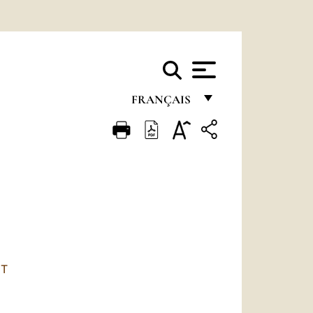
FRANÇAIS
FRANÇAIS
ENGLISH
ITALIANO
PORTUGUÊS
ESPAÑOL
DEUTSCH
ET
POLSKI