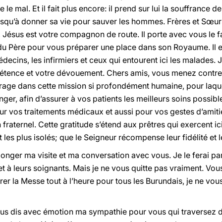
le mal. Et il fait plus encore: il prend sur lui la souffrance d
t jusqu’à donner sa vie pour sauver les hommes. Frères et Sœ
Jésus est votre compagnon de route. Il porte avec vous le fa
s du Père pour vous préparer une place dans son Royaume. Il 
decins, les infirmiers et ceux qui entourent ici les malades. 
ence et votre dévouement. Chers amis, vous menez contre le 
age dans cette mission si profondément humaine, pour laque
nger, afin d’assurer à vos patients les meilleurs soins possi
r vos traitements médicaux et aussi pour vos gestes d’amit
fraternel. Cette gratitude s’étend aux prêtres qui exercent ici 
t les plus isolés; que le Seigneur récompense leur fidélité et 
longer ma visite et ma conversation avec vous. Je le ferai p
t à leurs soignants. Mais je ne vous quitte pas vraiment. Vo
er la Messe tout à l’heure pour tous les Burundais, je ne vous
ous dis avec émotion ma sympathie pour vous qui traversez 