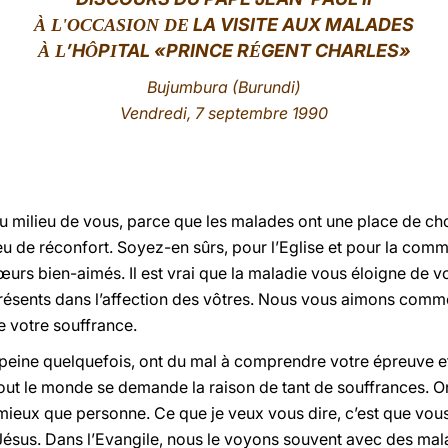
LA VISITE AUX MALADES
À L'OCCASION DE
’H
P
TAL «PRINCE R
GENT CHARLES»
À L
Ô
I
É
Bujumbura
(Burundi)
Vendredi, 7 septembre 1990
au milieu de vous, parce que les malades ont une place de c
u de réconfort. Soyez-en sûrs, pour l’Eglise et pour la comm
œurs bien-aimés. Il est vrai que la maladie vous éloigne de v
présents dans l’affection des vôtres. Nous vous aimons comm
de votre souffrance.
 peine quelquefois, ont du mal à comprendre votre épreuve e
tout le monde se demande la raison de tant de souffrances. On
ieux que personne. Ce que je veux vous dire, c’est que vou
Jésus. Dans l’Evangile, nous le voyons souvent avec des mala