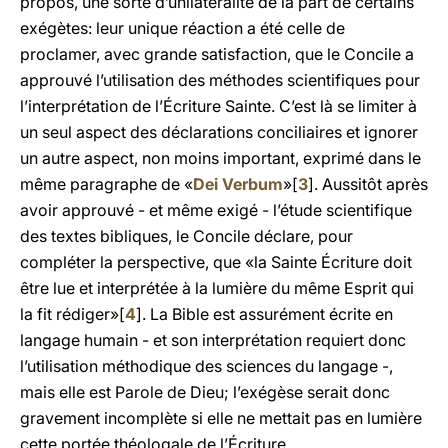
propos, une sorte d’unilatéralité de la part de certains
exégètes: leur unique réaction a été celle de
proclamer, avec grande satisfaction, que le Concile a
approuvé l’utilisation des méthodes scientifiques pour
l’interprétation de l’Écriture Sainte. C’est là se limiter à
un seul aspect des déclarations conciliaires et ignorer
un autre aspect, non moins important, exprimé dans le
même paragraphe de «
Dei Verbum
»[
3
]. Aussitôt après
avoir approuvé - et même exigé - l’étude scientifique
des textes bibliques, le Concile déclare, pour
compléter la perspective, que «la Sainte Écriture doit
être lue et interprétée à la lumière du même Esprit qui
la fit rédiger»[
4
]. La Bible est assurément écrite en
langage humain - et son interprétation requiert donc
l’utilisation méthodique des sciences du langage -,
mais elle est Parole de Dieu; l’exégèse serait donc
gravement incomplète si elle ne mettait pas en lumière
cette portée théologale de l’Écriture.