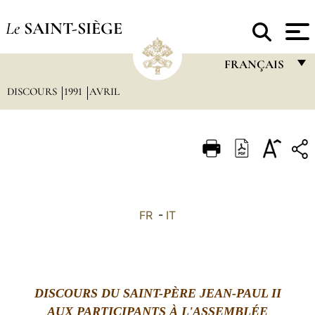
Le
SAINT-SIÈGE
FRANÇAIS
DISCOURS
1991
AVRIL
FRANÇAIS
ENGLISH
ITALIANO
PORTUGUÊS
ESPAÑOL
FR
-
IT
DEUTSCH
POLSKI
العربيّة
DISCOURS DU SAINT-PÈRE JEAN-PAUL II
AUX PARTICIPANTS À L'ASSEMBLÉE
中文