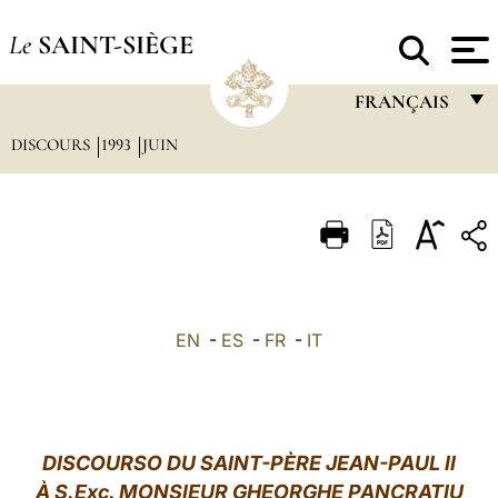
Le
SAINT-SIÈGE
FRANÇAIS
DISCOURS
1993
JUIN
FRANÇAIS
ENGLISH
ITALIANO
PORTUGUÊS
ESPAÑOL
EN
-
ES
-
FR
-
IT
DEUTSCH
POLSKI
العربيّة
DISCOURSO DU SAINT-PÈRE JEAN-PAUL II
À S.Exc. MONSIEUR GHEORGHE PANCRATIU
中文