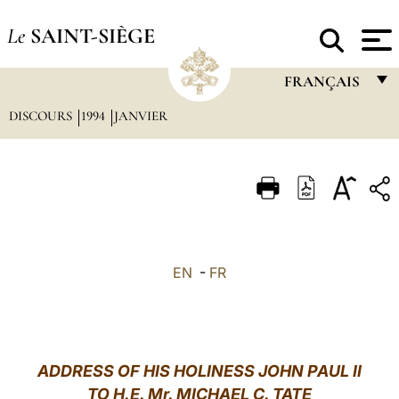
Le
SAINT-SIÈGE
FRANÇAIS
DISCOURS
1994
JANVIER
FRANÇAIS
ENGLISH
ITALIANO
PORTUGUÊS
ESPAÑOL
EN
-
FR
DEUTSCH
POLSKI
العربيّة
ADDRESS OF HIS HOLINESS JOHN PAUL II
TO H.E. Mr. MICHAEL C. TATE
中文