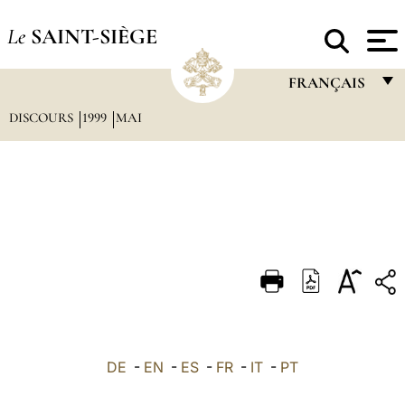
Le
SAINT-SIÈGE
FRANÇAIS
DISCOURS
1999
MAI
FRANÇAIS
ENGLISH
ITALIANO
PORTUGUÊS
ESPAÑOL
DEUTSCH
POLSKI
العربيّة
DE
-
EN
-
ES
-
FR
-
IT
-
PT
中文