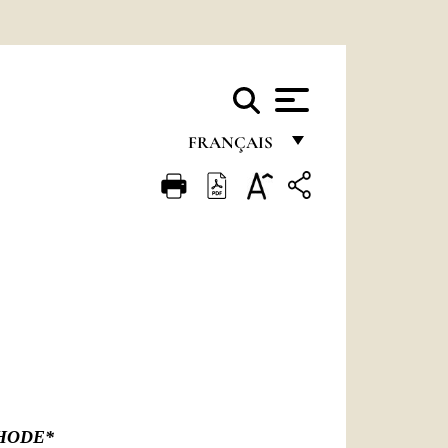
FRANÇAIS
FRANÇAIS
ENGLISH
ITALIANO
PORTUGUÊS
ESPAÑOL
DEUTSCH
POLSKI
THODE*