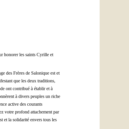
العربيّة
中文
LATINE
 honorer les saints Cyrille et
age des Frères de Salonique est et
ifestant que les deux traditions,
de ont contribué à établir et à
donnèrent à divers peuples un riche
ence active des courants
tez votre profond attachement par
t et la solidarité envers tous les