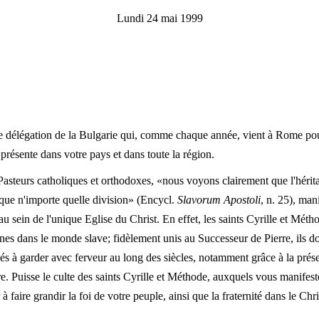
Lundi 24 mai 1999
tre délégation de la Bulgarie qui, comme chaque année, vient à Rome pour
présente dans votre pays et dans toute la région.
 Pasteurs catholiques et orthodoxes, «nous voyons clairement que l'hérit
rt que n'importe quelle division» (Encycl.
Slavorum Apostoli
, n. 25), man
au sein de l'unique Eglise du Christ. En effet, les saints Cyrille et Métho
iennes dans le monde slave; fidèlement unis au Successeur de Pierre, ils 
hés à garder avec ferveur au long des siècles, notamment grâce à la prés
re. Puisse le culte des saints Cyrille et Méthode, auxquels vous manifes
faire grandir la foi de votre peuple, ainsi que la fraternité dans le Chris