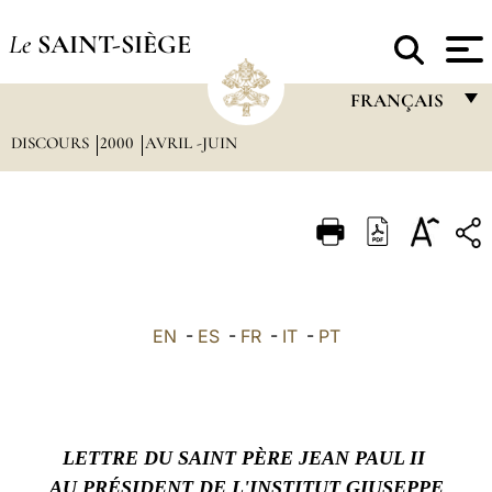
Le
SAINT-SIÈGE
FRANÇAIS
DISCOURS
2000
AVRIL -JUIN
FRANÇAIS
ENGLISH
ITALIANO
PORTUGUÊS
ESPAÑOL
EN
-
ES
-
FR
-
IT
-
PT
DEUTSCH
POLSKI
العربيّة
LETTRE DU SAINT PÈRE JEAN PAUL II
中文
AU PRÉSIDENT DE L'INSTITUT GIUSEPPE