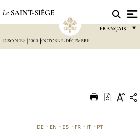
Le
SAINT-SIÈGE
FRANÇAIS
DISCOURS
2000
OCTOBRE -DÉCEMBRE
FRANÇAIS
ENGLISH
ITALIANO
PORTUGUÊS
ESPAÑOL
DEUTSCH
POLSKI
العربيّة
DE
-
EN
-
ES
-
FR
-
IT
-
PT
中文