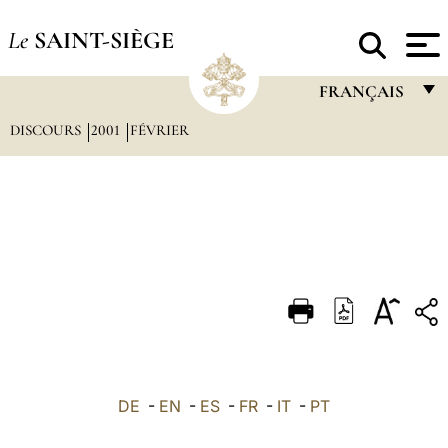
Le
SAINT-SIÈGE
FRANÇAIS
DISCOURS
2001
FÉVRIER
FRANÇAIS
ENGLISH
ITALIANO
PORTUGUÊS
ESPAÑOL
DEUTSCH
POLSKI
العربيّة
DE
-
EN
-
ES
-
FR
-
IT
-
PT
中文