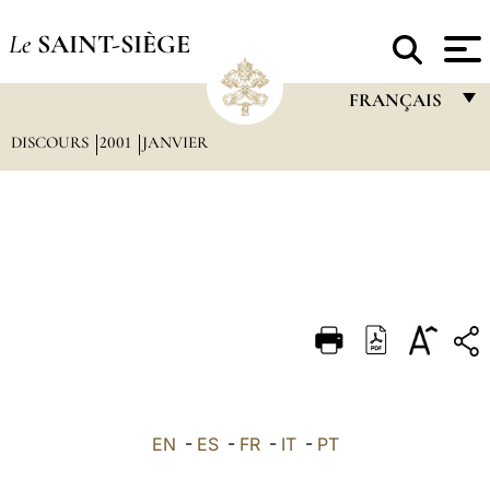
Le
SAINT-SIÈGE
FRANÇAIS
DISCOURS
2001
JANVIER
FRANÇAIS
ENGLISH
ITALIANO
PORTUGUÊS
ESPAÑOL
DEUTSCH
POLSKI
العربيّة
EN
-
ES
-
FR
-
IT
-
PT
中文