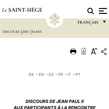
Le
SAINT-SIÈGE
FRANÇAIS
DISCOURS
2001
MARS
FRANÇAIS
ENGLISH
ITALIANO
PORTUGUÊS
ESPAÑOL
DE
-
EN
-
ES
-
FR
-
IT
-
PT
DEUTSCH
POLSKI
العربيّة
DISCOURS DE JEAN PAUL II
AUX PARTICIPANTS À LA RENCONTRE
中文