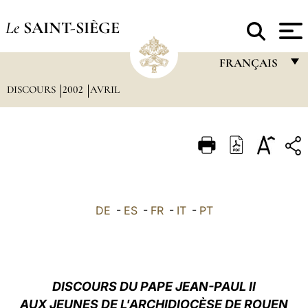
Le
SAINT-SIÈGE
FRANÇAIS
DISCOURS
2002
AVRIL
FRANÇAIS
ENGLISH
ITALIANO
PORTUGUÊS
ESPAÑOL
DE
-
ES
-
FR
-
IT
-
PT
DEUTSCH
POLSKI
العربيّة
DISCOURS DU PAPE JEAN-PAUL II
AUX JEUNES DE L'ARCHIDIOCÈSE DE ROUEN
中文