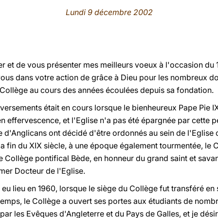
Lundi 9 décembre 2002
er et de vous présenter mes meilleurs voeux à l'occasion du 
 vous dans votre action de grâce à Dieu pour les nombreux do
u Collège au cours des années écoulées depuis sa fondation.
rsements était en cours lorsque le bienheureux Pape Pie IX 
 en effervescence, et l'Eglise n'a pas été épargnée par cette 
 d'Anglicans ont décidé d'être ordonnés au sein de l'Eglise c
 la fin du XIX siècle, à une époque également tourmentée, le
 le Collège pontifical Bède, en honneur du grand saint et sava
amer Docteur de l'Eglise.
eu lieu en 1960, lorsque le siège du Collège fut transféré en 
etemps, le Collège a ouvert ses portes aux étudiants de nombr
e par les Evêques d'Angleterre et du Pays de Galles, et je dési