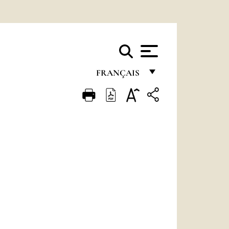
FRANÇAIS
FRANÇAIS
ENGLISH
ITALIANO
PORTUGUÊS
ESPAÑOL
DEUTSCH
POLSKI