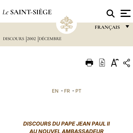
Le
SAINT-SIÈGE
FRANÇAIS
DISCOURS
2002
DÉCEMBRE
FRANÇAIS
ENGLISH
ITALIANO
PORTUGUÊS
ESPAÑOL
EN
-
FR
-
PT
DEUTSCH
POLSKI
العربيّة
DISCOURS DU PAPE JEAN PAUL II
AU NOUVEL AMBASSADEUR
中文