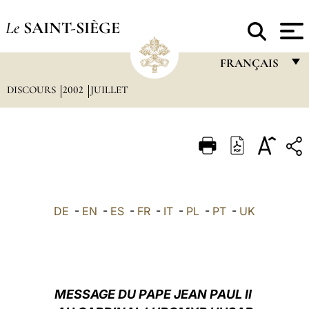
Le
SAINT-SIÈGE
FRANÇAIS
DISCOURS
2002
JUILLET
FRANÇAIS
ENGLISH
ITALIANO
PORTUGUÊS
ESPAÑOL
DE
-
EN
-
ES
-
FR
-
IT
-
PL
-
PT
-
UK
DEUTSCH
POLSKI
العربيّة
MESSAGE DU PAPE JEAN PAUL II
中文