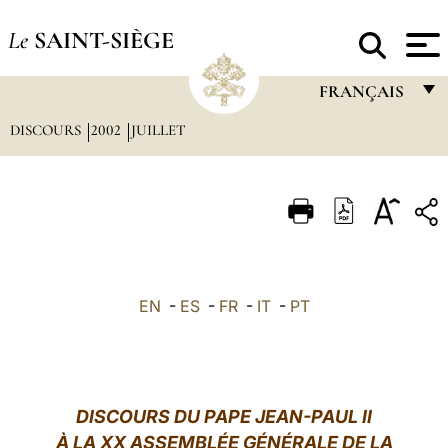
Le
SAINT-SIÈGE
FRANÇAIS
DISCOURS
2002
JUILLET
FRANÇAIS
ENGLISH
ITALIANO
PORTUGUÊS
ESPAÑOL
EN
-
ES
-
FR
-
IT
-
PT
DEUTSCH
POLSKI
العربيّة
DISCOURS DU PAPE JEAN-PAUL II
À LA XX ASSEMBLÉE GÉNÉRALE DE LA
中文