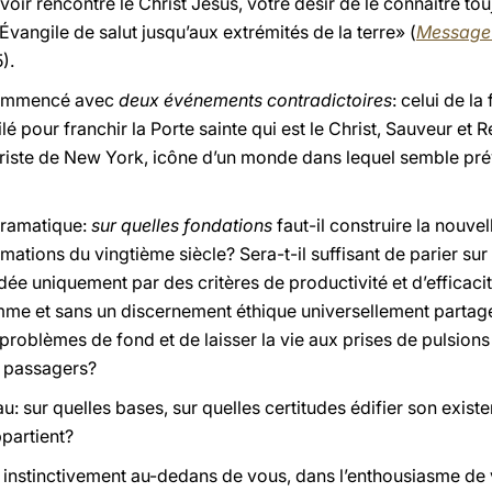
voir rencontré le Christ Jésus, votre désir de le connaître to
angile de salut jusqu’aux extrémités de la terre» (
Message 
5).
 commencé avec
deux événements contradictoires
: celui de la
 pour franchir la Porte sainte qui est le Christ, Sauveur et
rroriste de New York, icône d’un monde dans lequel semble prév
dramatique:
sur quelles fondations
faut-il construire la nouvel
tions du vingtième siècle? Sera-t-il suffisant de parier sur
dée uniquement par des critères de productivité et d’efficaci
mme et sans un discernement éthique universellement partagé?
roblèmes de fond et de laisser la vie aux prises de pulsions 
 passagers?
: sur quelles bases, sur quelles certitudes édifier son existen
partient?
z instinctivement au-dedans de vous, dans l’enthousiasme de 