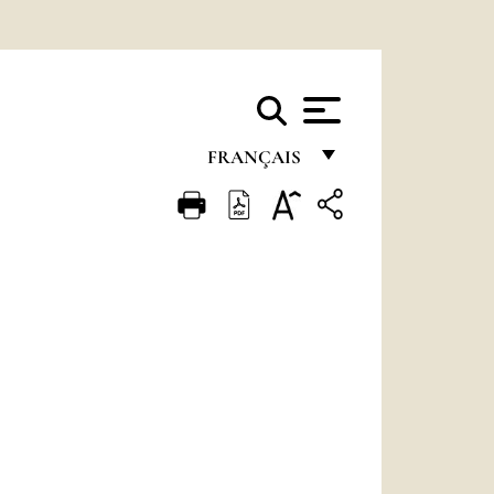
FRANÇAIS
FRANÇAIS
ENGLISH
ITALIANO
PORTUGUÊS
ESPAÑOL
DEUTSCH
POLSKI