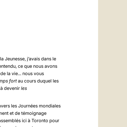
العربيّة
中文
LATINE
la Jeunesse, j’avais dans le
 entendu, ce que nous avons
e la vie... nous vous
mps fort
au cours duquel les
i à devenir
les
travers les Journées mondiales
ement et de témoignage
rassemblés ici à Toronto pour