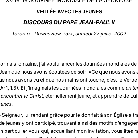
XVIIème JOURNÉE MONDIALE DE LA JEUNESSE
VEILLÉE AVEC LES JEUNES
DISCOURS DU PAPE JEAN-PAUL II
Toronto - Downsview Park, samedi 27 juillet 2002
ormais lointaine, j’ai voulu lancer les Journées mondiales de 
e Jean que nous avons écoutées ce soir: «Ce que nous avons
 nous avons vu et que nos mains ont touché, c’est le Verbe d
 Jn
1, 1.3). Et j’imaginais les Journées mondiales comme
un te
rencontrer le Christ
, éternellement jeune, et apprendre de Lu
eunes
.
e Seigneur, lui rendant grâce pour le don fait à son Église à 
 de jeunes y ont participé, trouvant ainsi des motifs d’engag
n particulier vous qui, accueillant mon invitation, vous êtes 