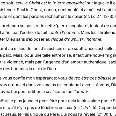
 ce soir:
seul le Christ est la ‘pierre angulaire’
sur laquelle il 
istence. Seul le Christ, connu, contemplé et aimé, est l’ami fi
ute et dont les paroles réchauffent le cœur (cf.
Lc
24, 13-35)
 prétendu se passer de cette ‘pierre angulaire’, tentant de
co
l a fini par l’édifier de fait
contre l’homme
. Mais les chrétiens 
rter Dieu sans s’exposer au
risque d’humilier l’homme
.
urrit au milieu de tant d’injustices et de souffrances est celle
la paix. Mais, pour une telle entreprise, il faut une
nouvelle gé
r la violence, mais par l’urgence d’un amour authentique, sac
ité des hommes la cité de Dieu.
je vous confie mon espérance:
vous devez être ces bâtisseur
s cœurs et dans vos mains est contenu l’avenir. À vous, Dieu 
 avec Lui pour édifier la
civilisation de l’amour
.
apôtre le plus jeune et peut-être pour cela le plus aimé par le
 et qu’il n’y a pas de ténèbres en Lui» (cf.
1 Jn
1, 5). Cependa
st Jésus, le Fils unique du Père, qui nous l’a révélé (cf.
Jn
1, 1