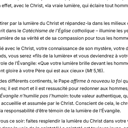
n effet, avec le Christ, «la vraie lumière, qui éclaire tout h
tirer par la lumière du Christ et répandez-la dans les milieux
rit dans le
Catéchisme de l’Église catholique –
illumine les y
lumière de sa vérité et de sa compassion pour tous les homme
ié avec le Christ, votre connaissance de son mystère, votre
nds, vous serez «fils de la lumière» et vous deviendrez à vot
arole de l’Évangile: «Que votre lumière brille devant les hom
ont gloire à votre Père qui est aux cieux» (
Mt
5,16).
 des différents continents, le Pape
affirme à nouveau la foi qui
ons; il est mort et il est ressuscité pour redonner aux hommes,
Évangile n’humilie pas l’humain
: toute valeur authentique, qu
t accueillie et assumée par le Christ. Conscient de cela, le ch
et la responsabilité d’être témoin de la lumière de l’Évangile.
ous ce soir: faites resplendir la lumière du Christ dans votre 