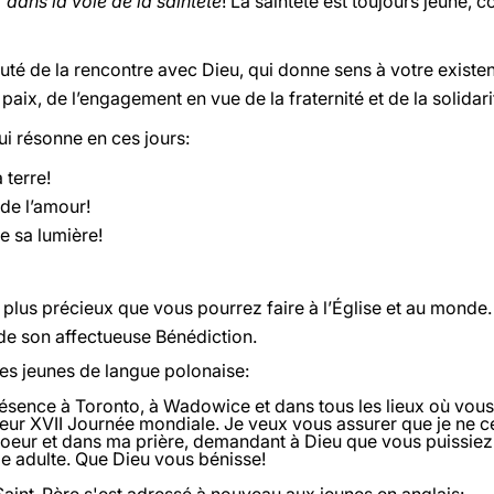
dans la voie de la sainteté
! La sainteté est toujours jeune, 
auté de la rencontre avec Dieu, qui donne sens à votre existe
 paix, de l’engagement en vue de la fraternité et de la solidari
ui résonne en ces jours:
 terre!
de l’amour!
de sa lumière!
le plus précieux que vous pourrez faire à l’Église et au monde
de son affectueuse Bénédiction.
les jeunes de langue polonaise:
ésence à Toronto, à Wadowice et dans tous les lieux où vous 
leur XVII Journée mondiale. Je veux vous assurer que je ne c
ur et dans ma prière, demandant à Dieu que vous puissiez êtr
vie adulte. Que Dieu vous bénisse!