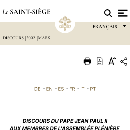
Le
SAINT-SIÈGE
FRANÇAIS
DISCOURS
2002
MARS
FRANÇAIS
ENGLISH
ITALIANO
PORTUGUÊS
ESPAÑOL
DE
-
EN
-
ES
-
FR
-
IT
-
PT
DEUTSCH
POLSKI
العربيّة
DISCOURS DU PAPE JEAN PAUL II
AUX MEMBRES DE L'ASSEMBLÉE PLÉNIÈRE
中文