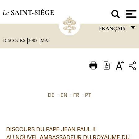
Le
SAINT-SIÈGE
FRANÇAIS
DISCOURS
2002
MAI
FRANÇAIS
ENGLISH
ITALIANO
PORTUGUÊS
ESPAÑOL
DE
-
EN
-
FR
-
PT
DEUTSCH
POLSKI
العربيّة
DISCOURS DU PAPE JEAN PAUL II
AU NOUVEL AMBASSADEUR DU ROYAUME DU
中文