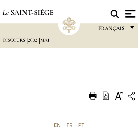
Le
SAINT-SIÈGE
FRANÇAIS
DISCOURS
2002
MAI
FRANÇAIS
ENGLISH
ITALIANO
PORTUGUÊS
ESPAÑOL
DEUTSCH
POLSKI
العربيّة
EN
-
FR
-
PT
中文