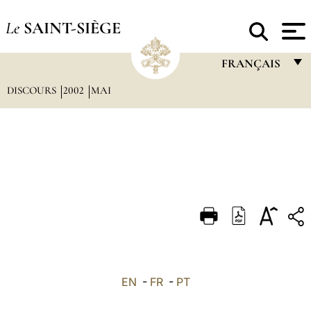
Le
SAINT-SIÈGE
FRANÇAIS
DISCOURS
2002
MAI
FRANÇAIS
ENGLISH
ITALIANO
PORTUGUÊS
ESPAÑOL
DEUTSCH
POLSKI
العربيّة
EN
-
FR
-
PT
中文