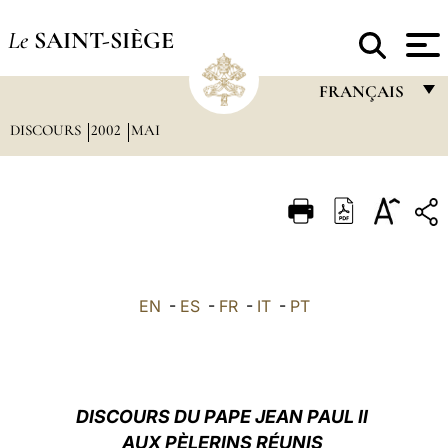
Le
SAINT-SIÈGE
FRANÇAIS
DISCOURS
2002
MAI
FRANÇAIS
ENGLISH
ITALIANO
PORTUGUÊS
ESPAÑOL
EN
-
ES
-
FR
-
IT
-
PT
DEUTSCH
POLSKI
العربيّة
DISCOURS DU PAPE JEAN PAUL II
AUX PÈLERINS RÉUNIS
中文