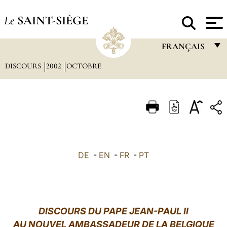
Le
SAINT-SIÈGE
FRANÇAIS
DISCOURS
2002
OCTOBRE
FRANÇAIS
ENGLISH
ITALIANO
PORTUGUÊS
ESPAÑOL
DE
-
EN
-
FR
-
PT
DEUTSCH
POLSKI
العربيّة
DISCOURS DU PAPE JEAN-PAUL II
AU NOUVEL AMBASSADEUR DE LA BELGIQUE
中文