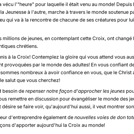
 a vécu l'"heure" pour laquelle il était venu au monde! Depuis l
la Jeunesse à l'autre, marche à travers le monde soutenue pa
u qui va à la rencontre de chacune de ses créatures pour lui
 millions de jeunes, en contemplant cette Croix, ont changé 
ntiques chrétiens.
unis à la Croix! Contemplez la gloire qui vous attend vous a
t provoquées par le monde des adultes! En vous confiant de 
s sommes nombreux à avoir confiance en vous, que le Christ 
 le salut que vous cherchez!
nd besoin de
repenser notre façon d'approcher les jeunes
pour
s remettre en discussion pour évangéliser le monde des jeu
t désire se faire voir, qu'aujourd'hui aussi, il veut montrer so
 peur d'entreprendre également de
nouvelles voies de don tot
ons d'apporter aujourd'hui la Croix au monde!