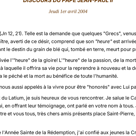
DISCOURS DU PAPE JEAN-PAUL II
Jeudi 1er avril 2004
(
Jn
12, 21). Telle est la demande que quelques "Grecs", venu
aître, averti de ce désir, comprend que son
"heure"
est arrivée
t le destin du grain de blé qui, tombé en terre, meurt pour pr
ée l'"heure" de la gloire! L'"heure" de la passion, de la mort
 à laquelle il offrira sa vie pour la reprendre à nouveau et la 
cra le péché et la mort au bénéfice de toute l'humanité.
ous aussi appelés à la vivre pour être "honorés" avec Lui par
du Latium, je suis heureux de vous rencontrer. Je salue le Car
, en offrant leur témoignage, ont parlé en votre nom à tous. J
tre et vous tous, très chers amis présents place Saint-Pierre,
de l'Année Sainte de la Rédemption, j'ai confié aux jeunes la Cro