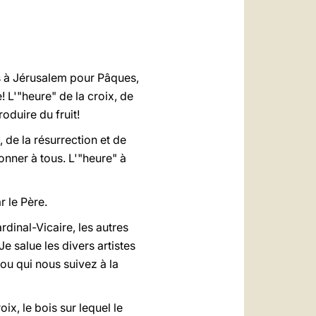
العربيّة
中文
LATINE
s à Jérusalem pour Pâques,
! L'"heure" de la croix, de
oduire du fruit!
, de la résurrection et de
donner à tous. L'"heure" à
 le Père.
dinal-Vicaire, les autres
e salue les divers artistes
 ou qui nous suivez à la
ix, le bois sur lequel le