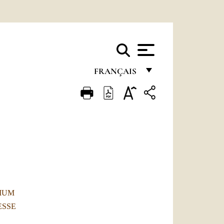
FRANÇAIS
FRANÇAIS
ENGLISH
ITALIANO
PORTUGUÊS
ESPAÑOL
DEUTSCH
TIUM
ESSE
POLSKI