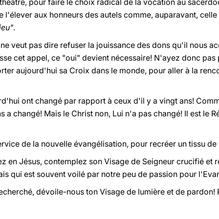
u théâtre, pour faire le choix radical de la vocation au sacerdo
de l'élever aux honneurs des autels comme, auparavant, celle
ieu"
.
 ne veut pas dire refuser la jouissance des dons qu'il nous a
esse cet appel, ce "oui" devient nécessaire! N'ayez donc pas 
ter aujourd'hui sa Croix dans le monde, pour aller à la renco
'hui ont changé par rapport à ceux d'il y a vingt ans! Comme
s a changé! Mais le Christ non, Lui n'a pas changé! Il est le
rvice de la nouvelle évangélisation, pour recréer un tissu de 
z en Jésus, contemplez son Visage de Seigneur crucifié et r
is qui est souvent voilé par notre peu de passion pour l'Evan
echerché, dévoile-nous ton Visage de lumière et de pardon!