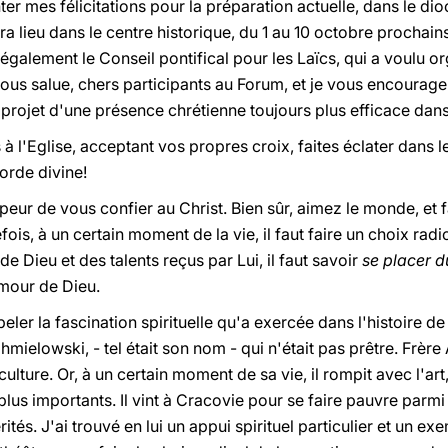
ter mes félicitations pour la préparation actuelle, dans le d
ura lieu dans le centre historique, du 1 au 10 octobre prochains
te également le Conseil pontifical pour les Laïcs, qui a voulu o
vous salue, chers participants au Forum, et je vous encoura
u projet d'une présence chrétienne toujours plus efficace dan
s à l'Eglise, acceptant vos propres croix, faites éclater dans 
orde divine!
peur de vous confier au Christ. Bien sûr, aimez le monde, et f
is, à un certain moment de la vie, il faut faire un choix radic
de Dieu et des talents reçus par Lui, il faut savoir
se placer d
mour de Dieu.
ppeler la fascination spirituelle qu'a exercée dans l'histoire d
ielowski, - tel était son nom - qui n'était pas prêtre. Frère 
ulture. Or, à un certain moment de sa vie, il rompit avec l'art
 plus importants. Il vint à Cracovie pour se faire pauvre parmi
és. J'ai trouvé en lui un appui spirituel particulier et un ex