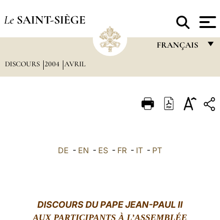
Le
SAINT-SIÈGE
FRANÇAIS
DISCOURS
2004
AVRIL
FRANÇAIS
ENGLISH
ITALIANO
PORTUGUÊS
ESPAÑOL
DE
-
EN
-
ES
-
FR
-
IT
-
PT
DEUTSCH
POLSKI
العربيّة
DISCOURS DU PAPE JEAN-PAUL II
AUX PARTICIPANTS
À
L’ASSEMBL
中文
ÉE