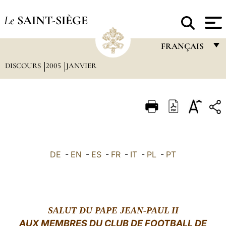
Le
SAINT-SIÈGE
FRANÇAIS
DISCOURS
2005
JANVIER
FRANÇAIS
ENGLISH
ITALIANO
PORTUGUÊS
ESPAÑOL
DE
-
EN
-
ES
-
FR
-
IT
-
PL
-
PT
DEUTSCH
POLSKI
العربيّة
SALUT
DU PAPE JEAN-PAUL II
AUX MEMBRES DU CLUB DE FOOTBALL DE
中文