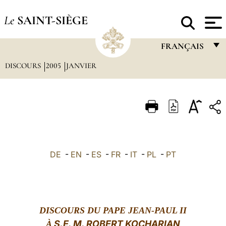
Le
SAINT-SIÈGE
FRANÇAIS
DISCOURS
2005
JANVIER
FRANÇAIS
ENGLISH
ITALIANO
PORTUGUÊS
ESPAÑOL
DE
-
EN
-
ES
-
FR
-
IT
-
PL
-
PT
DEUTSCH
POLSKI
العربيّة
DISCOURS DU PAPE JEAN-PAUL II
S.E. M. ROBERT KOCHARIAN
中文
À