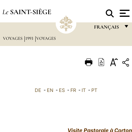
Le
SAINT-SIÈGE
FRANÇAIS
VOYAGES
1993
VOYAGES
FRANÇAIS
ENGLISH
ITALIANO
PORTUGUÊS
ESPAÑOL
DE
-
EN
-
ES
-
FR
-
IT
-
PT
DEUTSCH
POLSKI
العربيّة
Visite Pastorale à Corton
中文