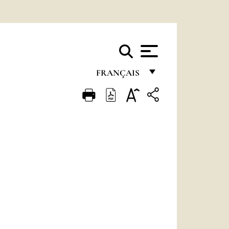
FRANÇAIS
FRANÇAIS
ENGLISH
ITALIANO
PORTUGUÊS
ESPAÑOL
DEUTSCH
POLSKI