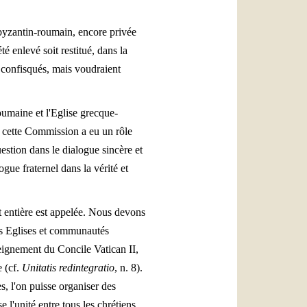
e byzantin-roumain, encore privée
é enlevé soit restitué, dans la
s confisqués, mais voudraient
oumaine et l'Eglise grecque-
s, cette Commission a eu un rôle
uestion dans le dialogue sincère et
gue fraternel dans la vérité et
t entière est appelée. Nous devons
res Eglises et communautés
nseignement du Concile Vatican II,
e (cf.
Unitatis redintegratio
, n. 8).
, l'on puisse organiser des
l'unité entre tous les chrétiens