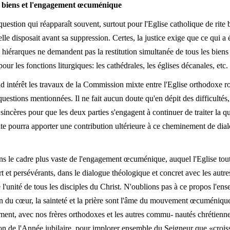
es biens et l'engagement œcuménique
 question qui réapparaît souvent, surtout pour l'Eglise catholique de rit
le disposait avant sa suppression. Certes, la justice exige que ce qui a ét
s hiérarques ne demandent pas la restitution simultanée de tous les bien
our les fonctions liturgiques: les cathédrales, les églises décanales, etc.
and intérêt les travaux de la Commission mixte entre l'Eglise orthodoxe r
questions mentionnées. Il ne fait aucun doute qu'en dépit des difficulté
 sincères pour que les deux parties s'engagent à continuer de traiter la q
te pourra apporter une contribution ultérieure à ce cheminement de dialo
ns le cadre plus vaste de l'engagement œcuménique, auquel l'Eglise tou
t et persévérants, dans le dialogue théologique et concret avec les aut
e l'unité de tous les disciples du Christ. N'oublions pas à ce propos l'e
on du cœur, la sainteté et la prière sont l'âme du mouvement œcuméniqu
ent, avec nos frères orthodoxes et les autres commu- nautés chrétiennes
on de l'Année jubilaire, pour implorer ensemble du Seigneur que «croisse 