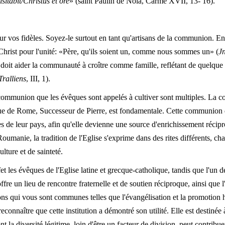
sitabit/Christus et ore
» (saint Paulin de Nola, Carme XVII, 13- 16).
ur vos fidèles. Soyez-le surtout en tant qu'artisans de la communion. E
u Christ pour l'unité: «Père, qu'ils soient un, comme nous sommes un» (
J
 doit aider la communauté à croître comme famille, reflétant de quelque
Tralliens
, III, 1).
 communion que les évêques sont appelés à cultiver sont multiples. La c
êque de Rome, Successeur de Pierre, est fondamentale. Cette communion 
s de leur pays, afin qu'elle devienne une source d'enrichissement récipr
oumanie, la tradition de l'Eglise s'exprime dans des rites différents, ch
ulture et de sainteté.
t les évêques de l'Eglise latine et grecque-catholique, tandis que l'un 
fre un lieu de rencontre fraternelle et de soutien réciproque, ainsi que 
ions qui vous sont communes telles que l'évangélisation et la promotion
reconnaître que cette institution a démontré son utilité. Elle est destinée
nt la diversité légitime, loin d'être un facteur de division, peut contrib