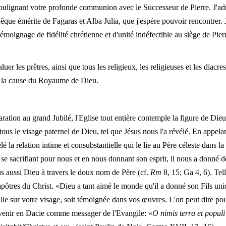
 soulignant votre profonde communion avec le Successeur de Pierre. J'adr
ue émérite de Fagaras et Alba Julia, que j'espère pouvoir rencontrer. 
moignage de fidélité chrétienne et d'unité indéfectible au siège de Pier
luer les prêtres, ainsi que tous les religieux, les religieuses et les diacr
à la cause du Royaume de Dieu.
ration au grand Jubilé, l'Eglise tout entière contemple la figure de Dieu 
tous le visage paternel de Dieu, tel que Jésus nous l'a révélé. En appel
élé la relation intime et consubstantielle qui le lie au Père céleste dans
se sacrifiant pour nous et en nous donnant son esprit, il nous a donné de
s aussi Dieu à travers le doux nom de Père (cf.
Rm
8, 15; Ga 4, 6). Tel
'apôtres du Christ. «Dieu a tant aimé le monde qu'il a donné son Fils uni
ille sur votre visage, soit témoignée dans vos œuvres. L'on peut dire po
revenir en Dacie comme messager de l'Evangile: «
O nimis terra et popul