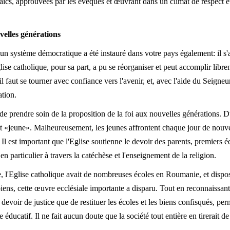
 laïcs, approuvées par les évêques et œuvrant dans un climat de respect 
velles générations
n système démocratique a été instauré dans votre pays également: il s'a
lise catholique, pour sa part, a pu se réorganiser et peut accomplir libr
 il faut se tourner avec confiance vers l'avenir, et, avec l'aide du Seign
ation.
de prendre soin de la proposition de la foi aux nouvelles générations. Du
«jeune». Malheureusement, les jeunes affrontent chaque jour de nouvell
 Il est important que l'Eglise soutienne le devoir des parents, premiers é
en particulier à travers la catéchèse et l'enseignement de la religion.
 l'Eglise catholique avait de nombreuses écoles en Roumanie, et dispos
iens, cette œuvre ecclésiale importante a disparu. Tout en reconnaissant qu
 devoir de justice que de restituer les écoles et les biens confisqués, per
éducatif. Il ne fait aucun doute que la société tout entière en tirerait 