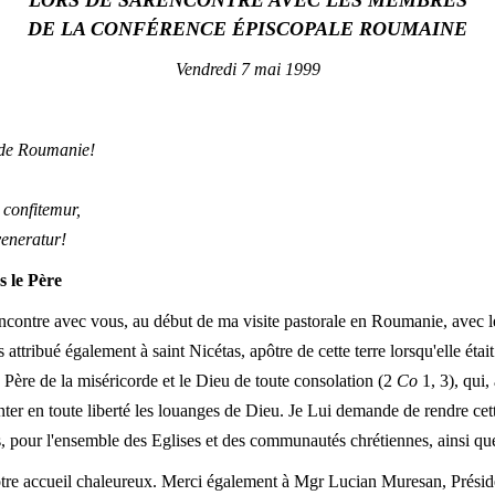
LORS DE SARENCONTRE AVEC LES MEMBRES
DE LA CONFÉRENCE ÉPISCOPALE ROUMAINE
Vendredi 7 mai 1999
t de Roumanie!
confitemur,
eneratur!
s le Père
rencontre avec vous, au début de ma visite pastorale en Roumanie, avec 
attribué également à saint Nicétas, apôtre de cette terre lorsqu'elle éta
 Père de la miséricorde et le Dieu de toute consolation (2
Co
1, 3), qui,
ter en toute liberté les louanges de Dieu. Je Lui demande de rendre cette
s, pour l'ensemble des Eglises et des communautés chrétiennes, ainsi qu
otre accueil chaleureux. Merci également à Mgr Lucian Muresan, Présid