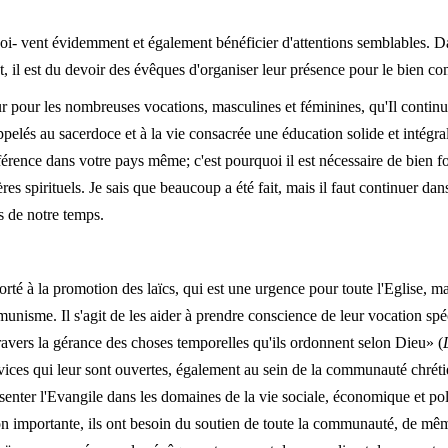
 doi- vent évidemment et également bénéficier d'attentions semblables. D
ut, il est du devoir des évêques d'organiser leur présence pour le bien c
eur pour les nombreuses vocations, masculines et féminines, qu'Il continu
ppelés au sacerdoce et à la vie consacrée une éducation solide et intégra
référence dans votre pays même; c'est pourquoi il est nécessaire de bien f
pères spirituels. Je sais que beaucoup a été fait, mais il faut continuer dan
s de notre temps.
porté à la promotion des laïcs, qui est une urgence pour toute l'Eglise, ma
unisme. Il s'agit de les aider à prendre conscience de leur vocation spéc
avers la gérance des choses temporelles qu'ils ordonnent selon Dieu» (
ervices qui leur sont ouvertes, également au sein de la communauté chréti
ésenter l'Evangile dans les domaines de la vie sociale, économique et po
n importante, ils ont besoin du soutien de toute la communauté, de mêm