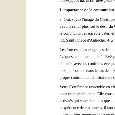
adibis,/quos tuo acce- dens pede vi
L'importance de la communion
3. Oui, soyez l'image du Christ po
devons sentir plus fort le désir d
la communion et son rôle paternel
(cf. Saint Ignace d'Antioche,
Aux 
Les formes et les exigences de la
évêques, et en particulier à l'Ev
concrète avec les confrères évêque
lorsque, comme dans le cas de la R
propre contribution d'histoire, de c
Votre Conférence rassemble en effe
pour celle arménienne. Elle vous of
activités qui concernent les quest
l'expérience de ces années, il faut 
votre société, montrant la façon do