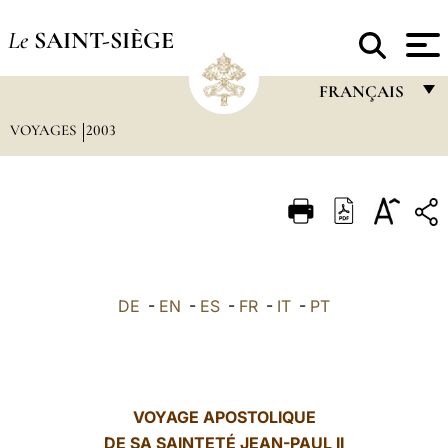
Le
SAINT-SIÈGE
FRANÇAIS
VOYAGES
2003
FRANÇAIS
ENGLISH
ITALIANO
PORTUGUÊS
ESPAÑOL
DE
-
EN
-
ES
-
FR
-
IT
-
PT
DEUTSCH
POLSKI
العربيّة
VOYAGE APOSTOLIQUE
DE SA SAINTETÉ JEAN-PAUL II
中文