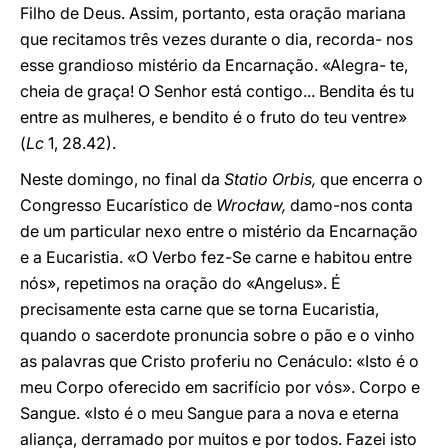
Filho de Deus. Assim, portanto, esta oração mariana
que recitamos três vezes durante o dia, recorda- nos
esse grandioso mistério da Encarnação. «Alegra- te,
cheia de graça! O Senhor está contigo... Bendita és tu
entre as mulheres, e bendito é o fruto do teu ventre»
(
Lc
1, 28.42).
Neste domingo, no final da
Statio Orbis,
que encerra o
Congresso Eucarístico de
Wrocław,
damo-nos conta
de um particular nexo entre o mistério da Encarnação
e a Eucaristia. «O Verbo fez-Se carne e habitou entre
nós», repetimos na oração do «Angelus». É
precisamente esta carne que se torna Eucaristia,
quando o sacerdote pronuncia sobre o pão e o vinho
as palavras que Cristo proferiu no Cenáculo: «Isto é o
meu Corpo oferecido em sacrifício por vós». Corpo e
Sangue. «Isto é o meu Sangue para a nova e eterna
aliança, derramado por muitos e por todos. Fazei isto