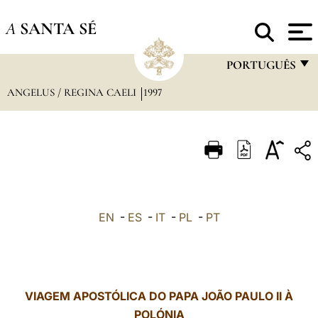
A
SANTA SÉ
PORTUGUÊS
ANGELUS / REGINA CAELI
1997
FRANÇAIS
ENGLISH
ITALIANO
PORTUGUÊS
ESPAÑOL
EN
-
ES
-
IT
-
PL
-
PT
DEUTSCH
POLSKI
العربيّة
VIAGEM APOSTÓLICA DO PAPA JOÃO PAULO II À
POLÓNIA
中文